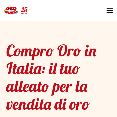
Compro Oro in
Italia: il tuo
alleato per la
vendita di oro