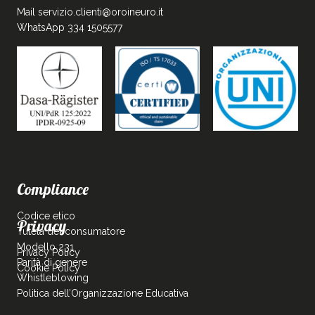
Mail
servizio.clienti@oroineuro.it
WhatsApp 334 1505577
Compliance
Codice etico
Privacy
Tutela del consumatore
Modello 231
Privacy Policy
Parità di genere
Cookie Policy
Whistleblowing
Politica dell’Organizzazione Educativa