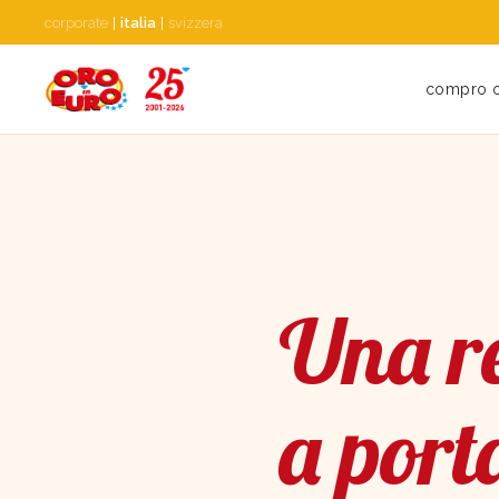
corporate
|
italia
|
svizzera
compro 
Una re
a port