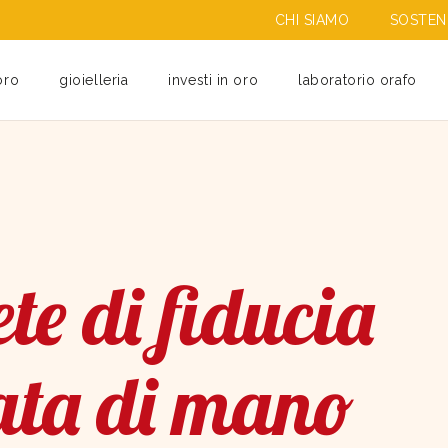
CHI SIAMO
SOSTENI
oro
gioielleria
investi in oro
laboratorio orafo
te di fiducia
ata di mano