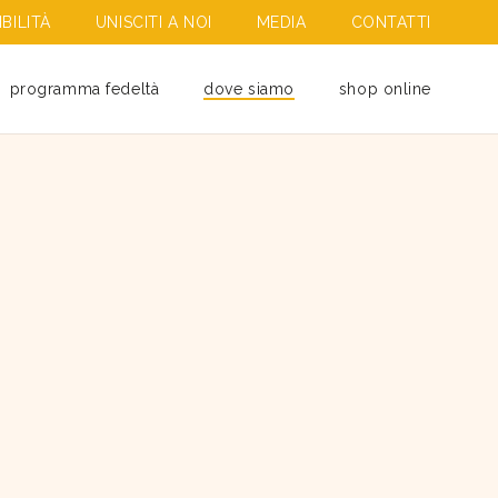
BILITÀ
UNISCITI A NOI
MEDIA
CONTATTI
programma fedeltà
dove siamo
shop online