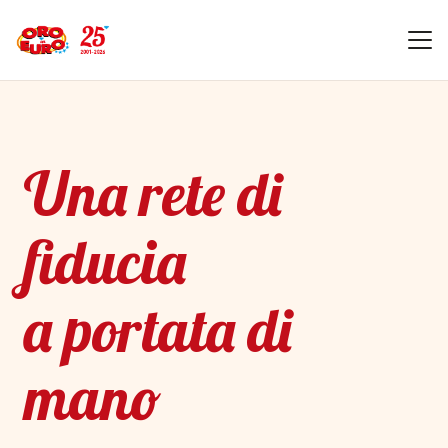
Una rete di
fiducia
a portata di
mano