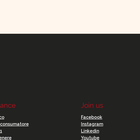
ance
Join us
co
Facebook
l consumatore
Instagram
1
Linkedin
genere
Youtube