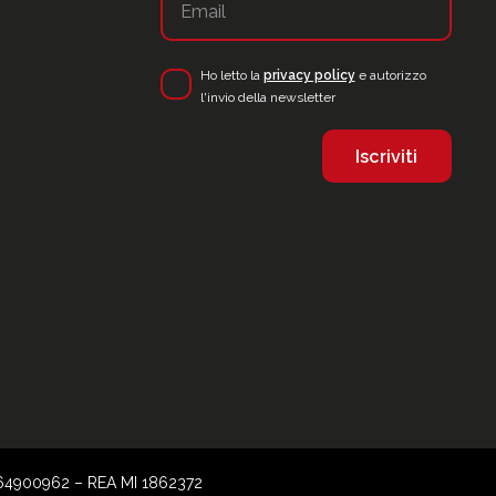
Ho letto la
privacy policy
e autorizzo
l'invio della newsletter
 05964900962 – REA MI 1862372