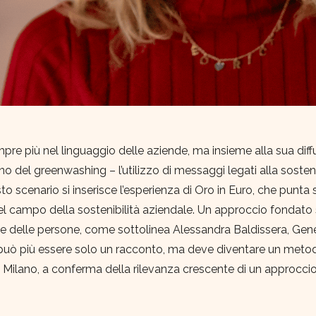
empre più nel linguaggio delle aziende, ma insieme alla sua diff
o del greenwashing – l’utilizzo di messaggi legati alla sosteni
to scenario si inserisce l’esperienza di Oro in Euro, che punta
nel campo della sostenibilità aziendale. Un approccio fondato 
ione delle persone, come sottolinea Alessandra Baldissera, Gen
 può più essere solo un racconto, ma deve diventare un meto
ilano, a conferma della rilevanza crescente di un approcci