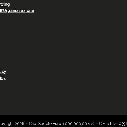
owing
ell’Organizzazione
y
licy
icy
Copyright 2026 – Cap. Sociale Euro 1.000.000,00 (i.v.) – C.F. e P.Iva