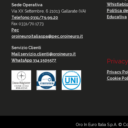
Whistlebl
Sede Operativa
Politica d
Via XX Settembre, 6 21013 Gallarate (VA)
Educativa
Telefono 0331/79.99.20
Fax 0331/70.17.73
Pec
oroineuroitaliaspa@pec.oroineuro.it
Servizio Clienti
Mail
servizio.clienti@oroineuro.it
Privac
WhatsApp 334 1505577
Privacy Po
Cookie Pol
Oro In Euro Italia S.p.A. © 