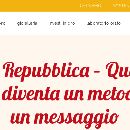
CHI SIAMO
SOSTENI
oro
gioielleria
investi in oro
laboratorio orafo
 Repubblica – Qu
à diventa un meto
un messaggio