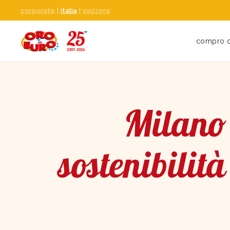
corporate
|
italia
|
svizzera
compro 
Milano
sostenibilit