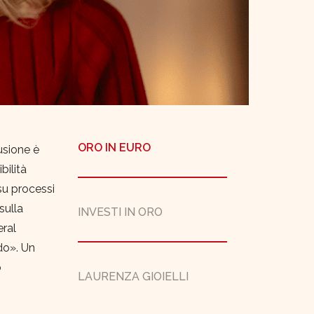
ORO IN EURO
usione è
bilità
 su processi
sulla
INVESTI IN ORO
eral
do». Un
o
LAURENZA GIOIELLI