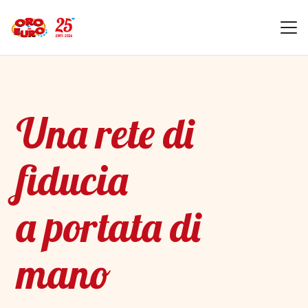
Una rete di
fiducia
a portata di
mano