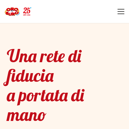
Una rete di
fiducia
a portata di
mano