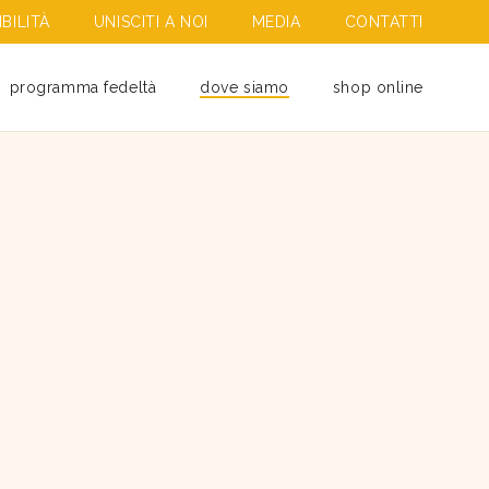
BILITÀ
UNISCITI A NOI
MEDIA
CONTATTI
programma fedeltà
dove siamo
shop online