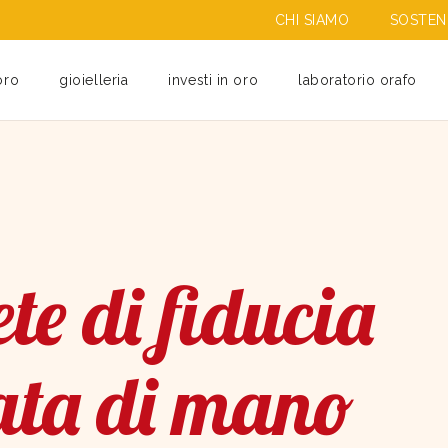
CHI SIAMO
SOSTENI
oro
gioielleria
investi in oro
laboratorio orafo
te di fiducia
ata di mano