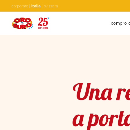
corporate
|
italia
|
svizzera
compro 
Una re
a port