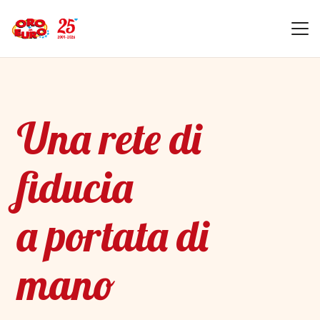
Una rete di
fiducia
a portata di
mano