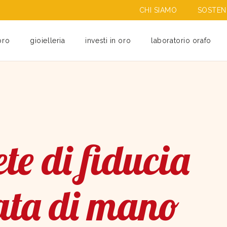
CHI SIAMO
SOSTENI
oro
gioielleria
investi in oro
laboratorio orafo
te di fiducia
ata di mano