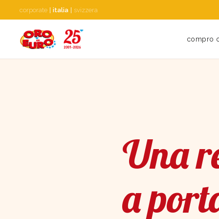
corporate
|
italia
|
svizzera
compro 
Una re
a port