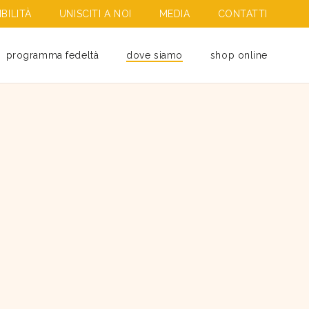
BILITÀ
UNISCITI A NOI
MEDIA
CONTATTI
programma fedeltà
dove siamo
shop online