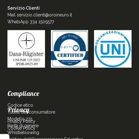
Servizio Clienti
Mail
servizio.clienti@oroineuro.it
WhatsApp 334 1505577
Compliance
Codice etico
Privacy
Tutela del consumatore
Modello 231
Privacy Policy
Parità di genere
Cookie Policy
Whistleblowing