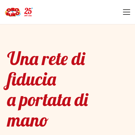
Una rete di
fiducia
a portata di
mano