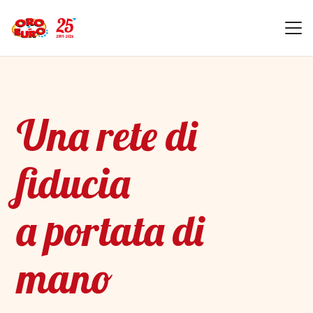
Una rete di
fiducia
a portata di
mano