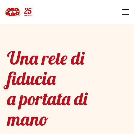
Una rete di
fiducia
a portata di
mano