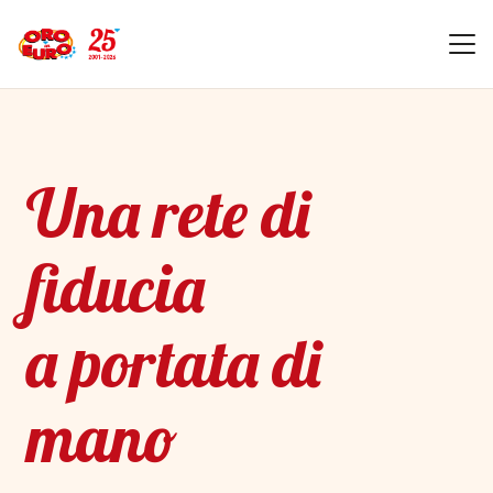
Una rete di
fiducia
a portata di
mano