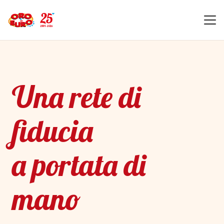
Una rete di
fiducia
a portata di
mano