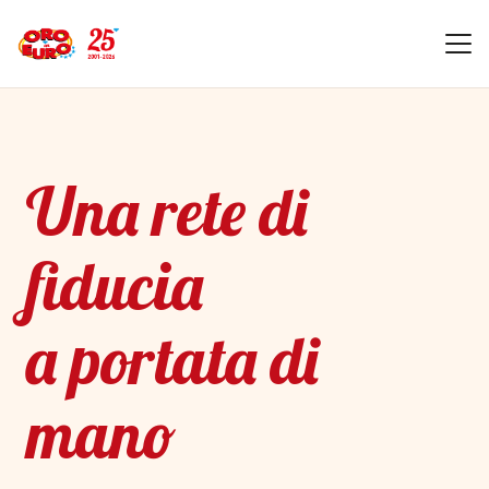
Una rete di
fiducia
a portata di
mano