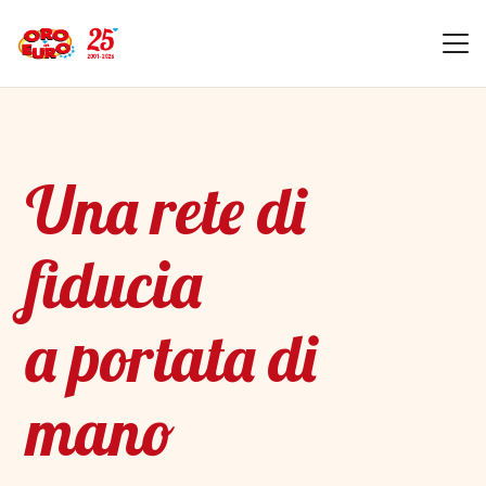
Una rete di
fiducia
a portata di
mano