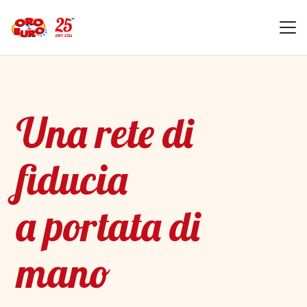
Una rete di
fiducia
a portata di
mano