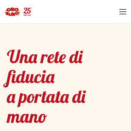
Una rete di
fiducia
a portata di
mano