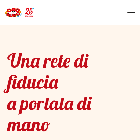
Una rete di
fiducia
a portata di
mano