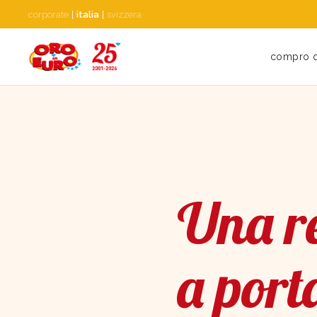
corporate
|
italia
|
svizzera
compro 
Una re
a port