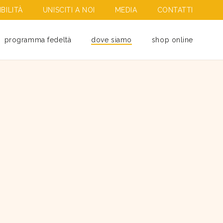
BILITÀ
UNISCITI A NOI
MEDIA
CONTATTI
programma fedeltà
dove siamo
shop online