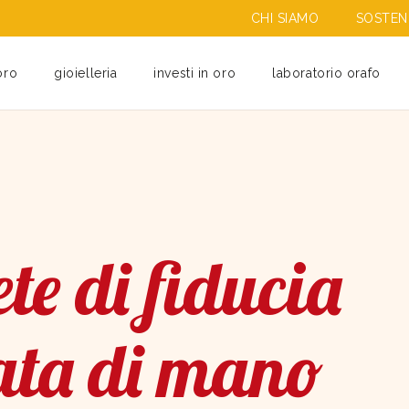
CHI SIAMO
SOSTENI
oro
gioielleria
investi in oro
laboratorio orafo
te di fiducia
ata di mano