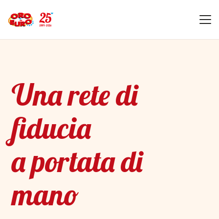
Una rete di
fiducia
a portata di
mano