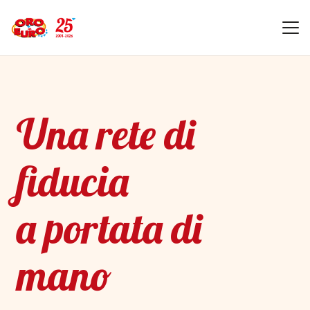
Una rete di
fiducia
a portata di
mano