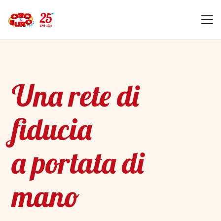
Una rete di
fiducia
a portata di
mano