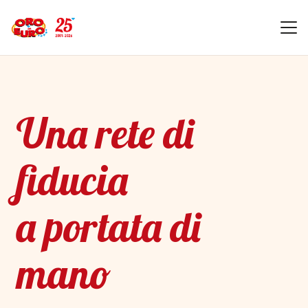
Una rete di
fiducia
a portata di
mano