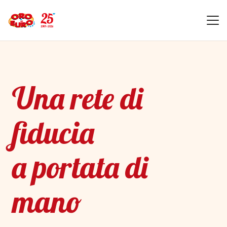
Una rete di
fiducia
a portata di
mano