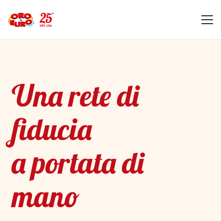
Una rete di
fiducia
a portata di
mano