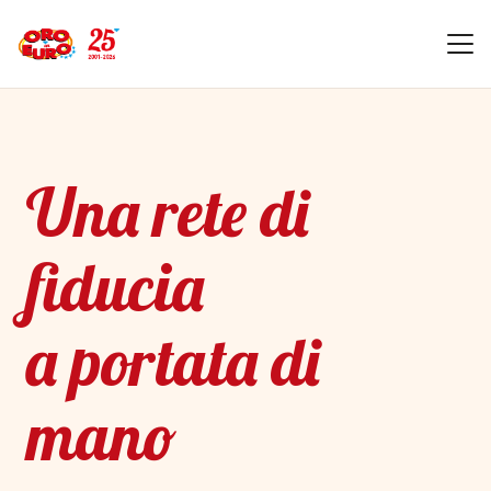
Una rete di
fiducia
a portata di
mano