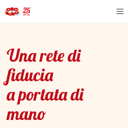
Una rete di
fiducia
a portata di
mano