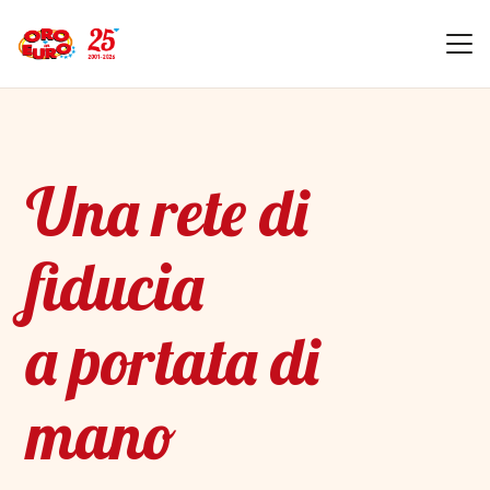
Una rete di
fiducia
a portata di
mano