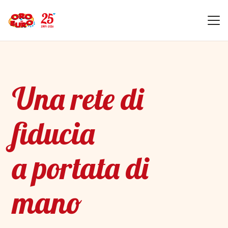
Una rete di
fiducia
a portata di
mano