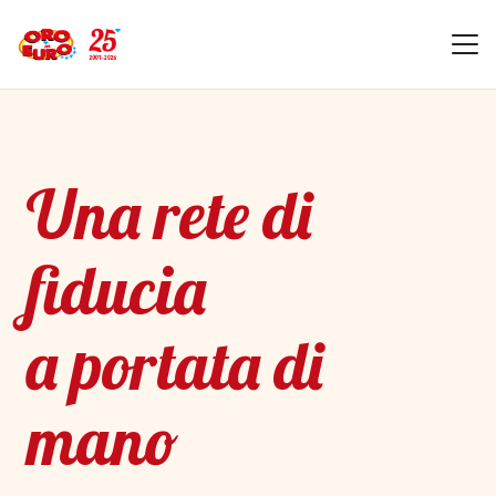
Una rete di
fiducia
a portata di
mano