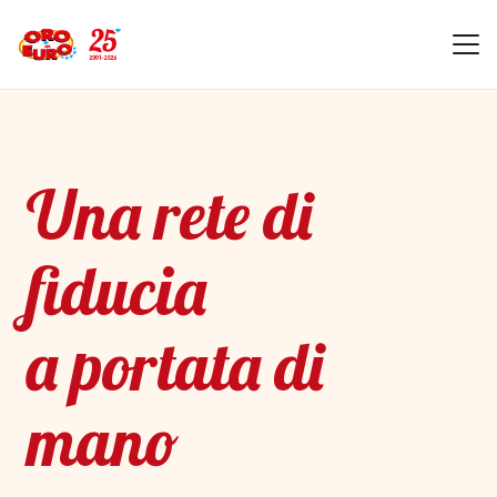
Una rete di
fiducia
a portata di
mano