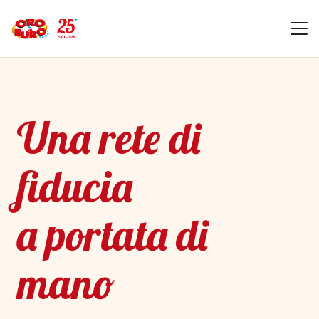
Una rete di
fiducia
a portata di
mano