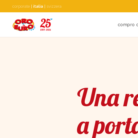
corporate
|
italia
|
svizzera
compro 
Una re
a port