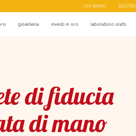
CHI SIAMO
SOSTENI
oro
gioielleria
investi in oro
laboratorio orafo
te di fiducia
ata di mano