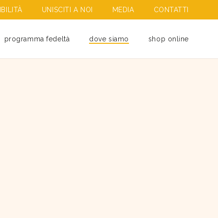
BILITÀ
UNISCITI A NOI
MEDIA
CONTATTI
programma fedeltà
dove siamo
shop online