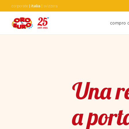
corporate
|
italia
|
svizzera
compro 
Una re
a port