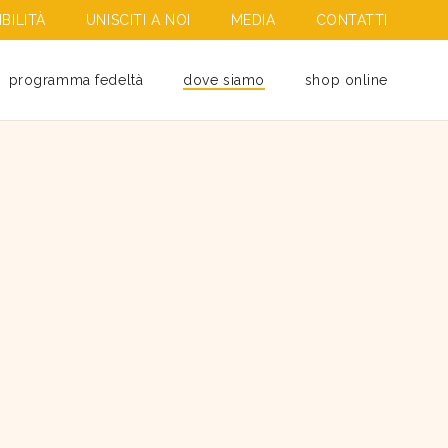
BILITÀ
UNISCITI A NOI
MEDIA
CONTATTI
programma fedeltà
dove siamo
shop online