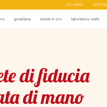
CHI SIAMO
SOSTENI
oro
gioielleria
investi in oro
laboratorio orafo
te di fiducia
ata di mano