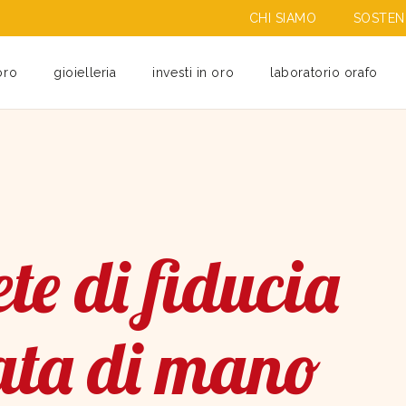
CHI SIAMO
SOSTENI
oro
gioielleria
investi in oro
laboratorio orafo
te di fiducia
ata di mano