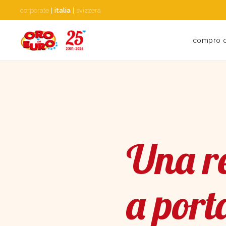
corporate
|
italia
|
svizzera
compro 
Una re
a port