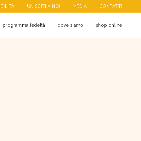
BILITÀ
UNISCITI A NOI
MEDIA
CONTATTI
programma fedeltà
dove siamo
shop online