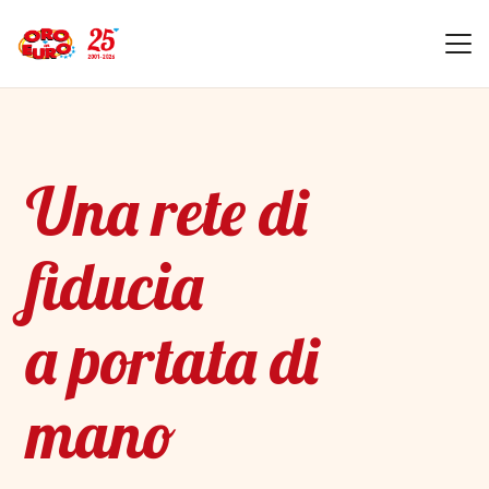
Una rete di
fiducia
a portata di
mano