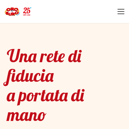
Una rete di
fiducia
a portata di
mano