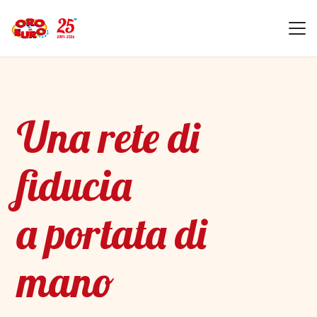
Una rete di
fiducia
a portata di
mano