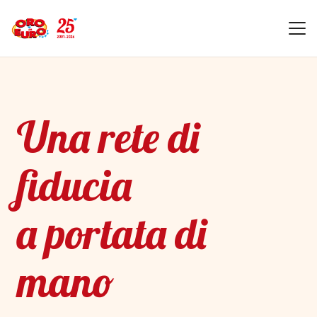
Una rete di
fiducia
a portata di
mano