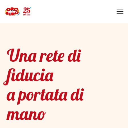
Una rete di
fiducia
a portata di
mano