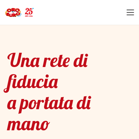
Una rete di
fiducia
a portata di
mano