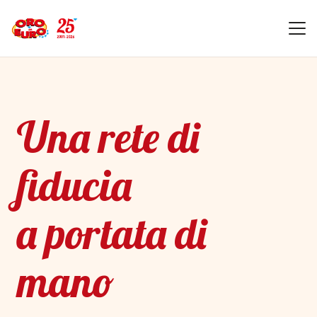
Una rete di
fiducia
a portata di
mano