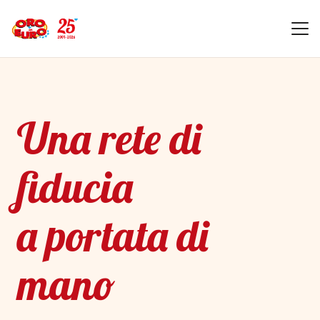
Una rete di
fiducia
a portata di
mano