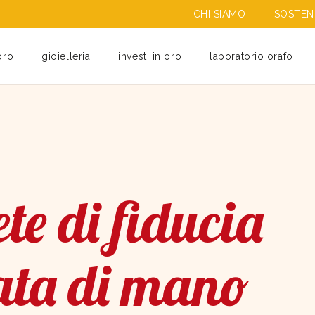
CHI SIAMO
SOSTENI
oro
gioielleria
investi in oro
laboratorio orafo
te di fiducia
ata di mano