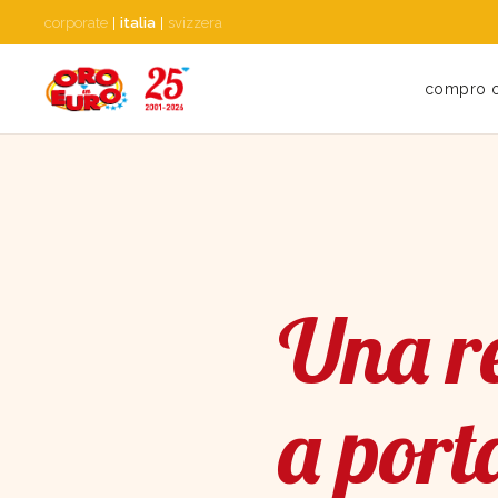
corporate
|
italia
|
svizzera
compro 
Una re
a port