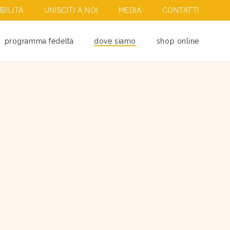
BILITÀ
UNISCITI A NOI
MEDIA
CONTATTI
programma fedeltà
dove siamo
shop online