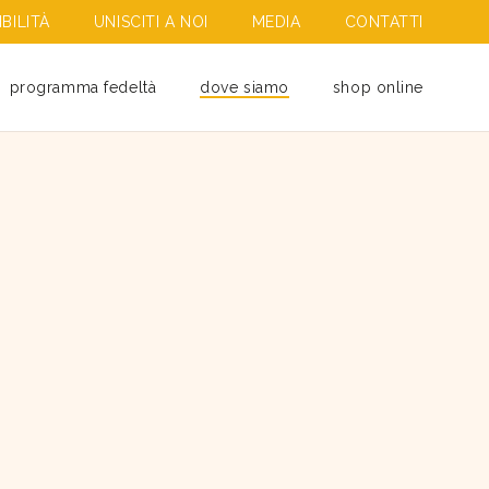
BILITÀ
UNISCITI A NOI
MEDIA
CONTATTI
programma fedeltà
dove siamo
shop online