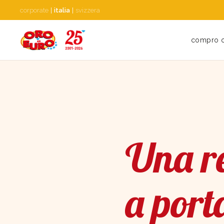
corporate
|
italia
|
svizzera
compro 
Una re
a port