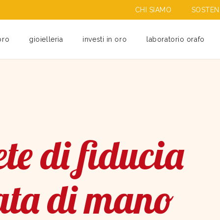
CHI SIAMO
SOSTENI
oro
gioielleria
investi in oro
laboratorio orafo
te di fiducia
ata di mano