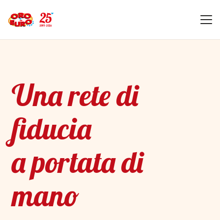
Una rete di
fiducia
a portata di
mano