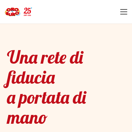
Una rete di
fiducia
a portata di
mano