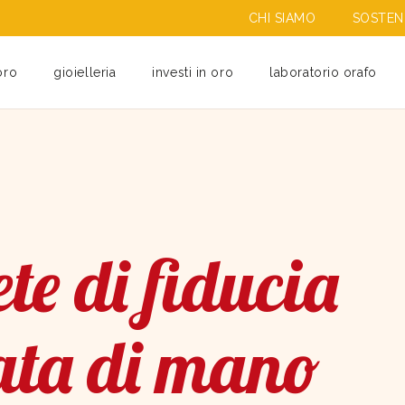
CHI SIAMO
SOSTENI
oro
gioielleria
investi in oro
laboratorio orafo
te di fiducia
ata di mano