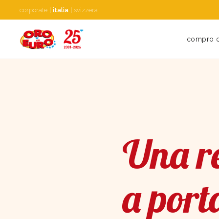
corporate
|
italia
|
svizzera
compro 
Una re
a port