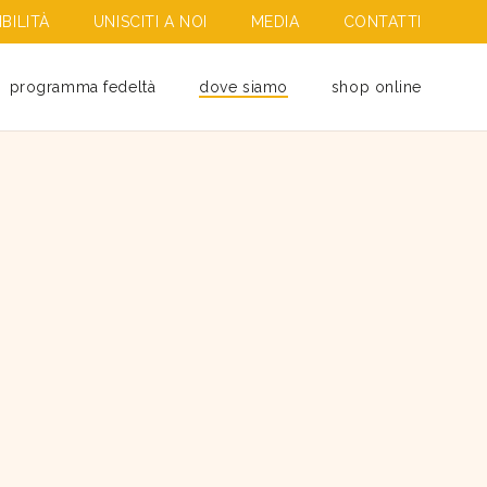
BILITÀ
UNISCITI A NOI
MEDIA
CONTATTI
programma fedeltà
dove siamo
shop online